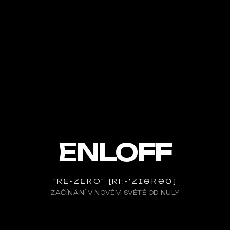
ENLOFF
"RE-ZERO" [RIː-ˈZꞮƏRƏƱ]
ZAČÍNÁNÍ V NOVÉM SVĚTĚ OD NULY